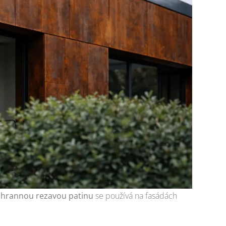
en ocelí
) potřeba
rtenu
chrannou rezavou patinu
se používá na fasádách