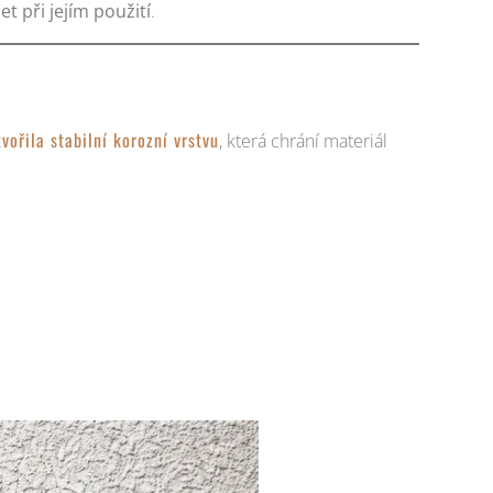
et při jejím použití
.
ořila stabilní korozní vrstvu
, která chrání materiál