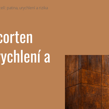
lí: patina, urychlení a rizika
corten
rychlení a