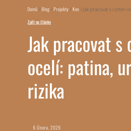
Domů
Blog
Projekty
Kov
/
/
/
/
Jak pracovat s corten oce
Zpět na články
Jak pracovat s 
ocelí: patina, u
rizika
6 Února, 2026