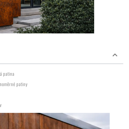
ká patina
vnoměrné patiny
y
j
pro rychlejší patinu