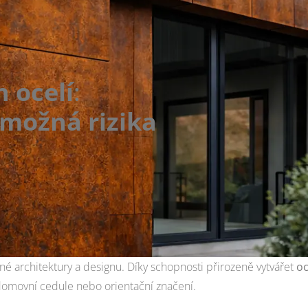
Jednoduchý postup:
Časté chyby při práci s cort
❌ Trvale vlhká místa
n ocelí
:
❌ Nevhodná montáž
 možná rizika
❌ Podcenění okolí
Péče o corten: co je (a není
Rizika a omezení použití co
Shrnutí
sné architektury a designu. Díky schopnosti přirozeně vytvářet
o
u domovní cedule nebo orientační značení.