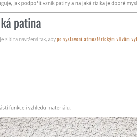
nguje, jak podpořit vznik patiny a na jaká rizika je dobré mysl
iká patina
po vystavení atmosférickým vlivům vytv
e slitina navržená tak, aby
ástí funkce i vzhledu materiálu
.