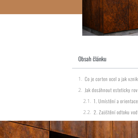
Obsah článku
Co je corten ocel a jak vzni
Jak dosáhnout esteticky ro
1. Umístění a orientace
2. Zajištění odtoku vod
3. Čas a přirozený vývo
Tip: domácí urychlovač rzi 