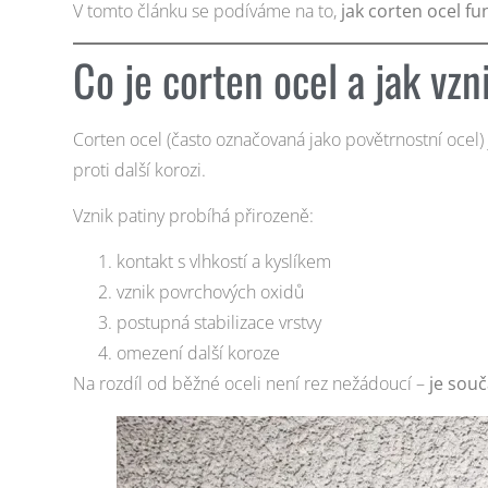
V tomto článku se podíváme na to,
jak corten ocel fu
Co je corten ocel a jak vzn
Corten ocel (často označovaná jako povětrnostní ocel) j
proti další korozi.
Vznik patiny probíhá přirozeně:
kontakt s vlhkostí a kyslíkem
vznik povrchových oxidů
postupná stabilizace vrstvy
omezení další koroze
Na rozdíl od běžné oceli není rez nežádoucí –
je souč