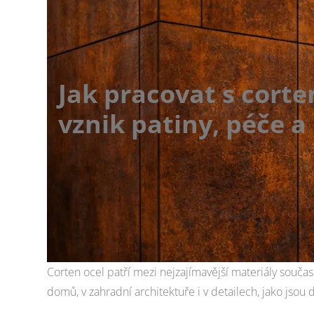
Jak pracovat s corte
vznik patiny, péče a
Corten ocel patří mezi nejzajímavější materiály souča
domů, v zahradní architektuře i v detailech, jako jso